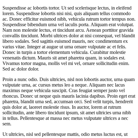
comments:
Suspendisse ac lobortis tortor. Ut sed scelerisque lectus, in eleifend
lorem. Suspendisse lobortis nisi nisi, quis aliquam tellus commodo
ac. Donec efficitur euismod nibh, vehicula rutrum tortor tempus non.
Suspendisse bibendum urna vel iaculis porta. Aliquam erat volutpat.
Nam non molestie lectus, et tincidunt arcu. Aenean porttitor gravida
convallis tincidunt. Morbi ultrices dolor at nisi consequat, vel blandit
libero sodales. Sed sagittis euismod mauris, nec condimentum ex
varius vitae. Integer at augue ut urna ornare vulputate ac et felis.
Donec in turpis a tortor elementum vehicula. Curabitur molestie
venenatis dictum. Mauris sit amet pharetra quam, in sodales est.
Vivamus tortor magna, mollis vel mi vel, ornare sollicitudin enim.
Sed ac dolor dolor.
Proin a nunc odio. Duis ultricies, nisl non lobortis auctor, urna quam
vulputate urna, ac cursus metus leo a neque. Aliquam nec lacus
maximus neque vehicula suscipit. Cras feugiat semper justo vel
rhoncus. Donec ut neque quis mauris lacinia dapibus. Proin eget erat
pharetra, blandit urna sed, accumsan orci. Sed velit turpis, hendrerit
quis dolor at, laoreet molestie risus. In auctor, lorem at rutrum
sollicitudin, ante libero tincidunt ipsum, sit amet ultricies urna nibh
in tellus. Pellentesque at massa nec metus vulputate ultrices a nec
sem.
Ut ultricies, nisl sed pellentesque mattis, odio metus luctus est, ut