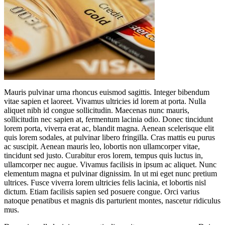
Mauris pulvinar urna rhoncus euismod sagittis. Integer bibendum
vitae sapien et laoreet. Vivamus ultricies id lorem at porta. Nulla
aliquet nibh id congue sollicitudin. Maecenas nunc mauris,
sollicitudin nec sapien at, fermentum lacinia odio. Donec tincidunt
lorem porta, viverra erat ac, blandit magna. Aenean scelerisque elit
quis lorem sodales, at pulvinar libero fringilla. Cras mattis eu purus
ac suscipit. Aenean mauris leo, lobortis non ullamcorper vitae,
tincidunt sed justo. Curabitur eros lorem, tempus quis luctus in,
ullamcorper nec augue. Vivamus facilisis in ipsum ac aliquet. Nunc
elementum magna et pulvinar dignissim. In ut mi eget nunc pretium
ultrices. Fusce viverra lorem ultricies felis lacinia, et lobortis nisl
dictum. Etiam facilisis sapien sed posuere congue. Orci varius
natoque penatibus et magnis dis parturient montes, nascetur ridiculus
mus.