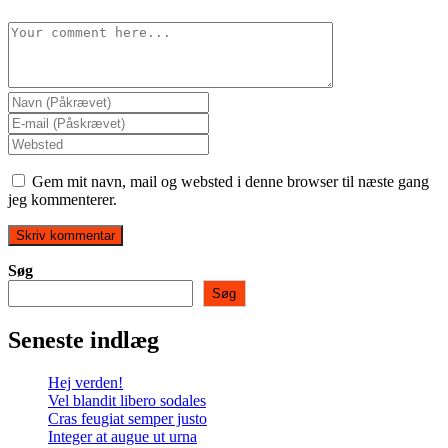
Comment
Enter
your
Enter
name
your
Enter
or
email
your
username
address
website
Gem mit navn, mail og websted i denne browser til næste gang
to
to
URL
jeg kommenterer.
comment
comment
(optional)
Søg
Søg
Seneste indlæg
Hej verden!
Vel blandit libero sodales
Cras feugiat semper justo
Integer at augue ut urna