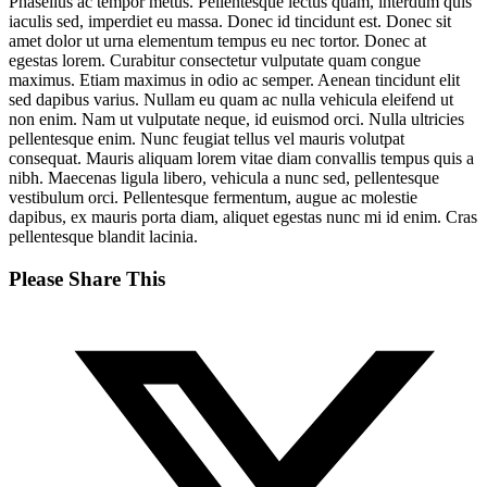
Phasellus ac tempor metus. Pellentesque lectus quam, interdum quis
iaculis sed, imperdiet eu massa. Donec id tincidunt est. Donec sit
amet dolor ut urna elementum tempus eu nec tortor. Donec at
egestas lorem. Curabitur consectetur vulputate quam congue
maximus. Etiam maximus in odio ac semper. Aenean tincidunt elit
sed dapibus varius. Nullam eu quam ac nulla vehicula eleifend ut
non enim. Nam ut vulputate neque, id euismod orci. Nulla ultricies
pellentesque enim. Nunc feugiat tellus vel mauris volutpat
consequat. Mauris aliquam lorem vitae diam convallis tempus quis a
nibh. Maecenas ligula libero, vehicula a nunc sed, pellentesque
vestibulum orci. Pellentesque fermentum, augue ac molestie
dapibus, ex mauris porta diam, aliquet egestas nunc mi id enim. Cras
pellentesque blandit lacinia.
Share
Please Share This
this
Opens
content
in
a
new
window