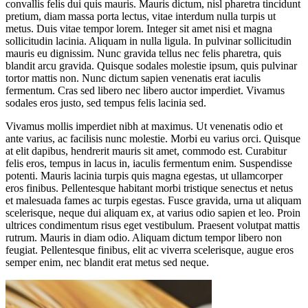
convallis felis dui quis mauris. Mauris dictum, nisl pharetra tincidunt
pretium, diam massa porta lectus, vitae interdum nulla turpis ut
metus. Duis vitae tempor lorem. Integer sit amet nisi et magna
sollicitudin lacinia. Aliquam in nulla ligula. In pulvinar sollicitudin
mauris eu dignissim. Nunc gravida tellus nec felis pharetra, quis
blandit arcu gravida. Quisque sodales molestie ipsum, quis pulvinar
tortor mattis non. Nunc dictum sapien venenatis erat iaculis
fermentum. Cras sed libero nec libero auctor imperdiet. Vivamus
sodales eros justo, sed tempus felis lacinia sed.
Vivamus mollis imperdiet nibh at maximus. Ut venenatis odio et
ante varius, ac facilisis nunc molestie. Morbi eu varius orci. Quisque
at elit dapibus, hendrerit mauris sit amet, commodo est. Curabitur
felis eros, tempus in lacus in, iaculis fermentum enim. Suspendisse
potenti. Mauris lacinia turpis quis magna egestas, ut ullamcorper
eros finibus. Pellentesque habitant morbi tristique senectus et netus
et malesuada fames ac turpis egestas. Fusce gravida, urna ut aliquam
scelerisque, neque dui aliquam ex, at varius odio sapien et leo. Proin
ultrices condimentum risus eget vestibulum. Praesent volutpat mattis
rutrum. Mauris in diam odio. Aliquam dictum tempor libero non
feugiat. Pellentesque finibus, elit ac viverra scelerisque, augue eros
semper enim, nec blandit erat metus sed neque.