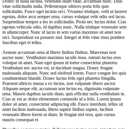
Donec in nulla lacinia, venenatis diam vitae, accumsan nunc. Duis
vitae sollicitudin nulla. Pellentesque ultrices porta felis quis
sollicitudin. Fusce eget lacinia orci. Vivamus tristique, velit ut laoreet
egestas, dolor arcu semper urna, cursus volutpat velit odio sed lacus.
Suspendisse tempor a leo in sollicitudin. Proin nec luctus dolor. Cras
egestas vehicula odio, id dapibus nunc. Nulla tristique venenatis sem
in ullamcorper. Nunc id lacus in sem varius maximus sit amet non
orci. Suspendisse eu posuere nisl. Integer at felis vitae risus porttitor
faucibus eget et tellus.
Aenean accumsan urna at libero finibus finibus. Maecenas non
auctor nunc. Vestibulum maximus iaculis risus, rutrum luctus eros
volutpat sit amet. Nam eget ipsum id tortor consectetur pharetra.
Vestibulum nec auctor est, ut tincidunt magna. Donec feugiat
malesuada aliquam. Nunc sed eleifend lorem. Fusce congue leo quis
condimentum blandit. Donec luctus felis eget pharetra fringilla.
Praesent ultrices massa a ex luctus, non vulputate libero auctor.
Aliquam neque elit, accumsan non lectus eu, dignissim vulputate
urna. Mauris dapibus iaculis diam, quis efficitur nulla vestibulum in.
Cras ac est ac dolor elementum commodo id a felis. Lorem ipsum
dolor sit amet, consectetur adipiscing elit. Fusce interdum, tellus sit
amet facilisis malesuada, libero sapien finibus sapien, facilisis
venenatis libero lorem ut diam. In feugiat nisl eros, quis cursus
mauris consequat et.