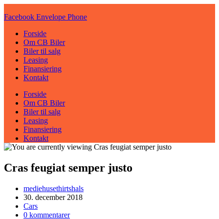
Skip
to
Facebook
Envelope
Phone
content
Forside
Om CB Biler
Biler til salg
Leasing
Finansiering
Kontakt
Forside
Om CB Biler
Biler til salg
Leasing
Finansiering
Kontakt
Cras feugiat semper justo
Post
mediehusethirtshals
author:
Post
30. december 2018
published:
Post
Cars
category:
Post
0 kommentarer