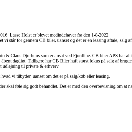
2016, Lasse Holst er blevet medindehaver fra den 1-8-2022.
t vi står for gennem CB biler, uanset og det er en leasing aftale, salg a
to & Claus Djurhuus som er ansat ved Fjordline. CB biler APS har altid
bent dagligt. Tidligere har CB Biler haft størst fokus på salg af brugte
t udlejning til private & erhverv.
 hvad vi tilbyder, uanset om det er på salg/køb eller leasing.
kunder skal føle sig godt behandlet. Det er med den overbevisning om at n