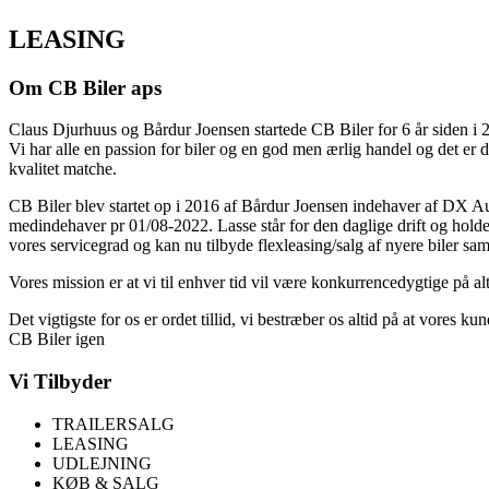
LEASING
Om CB Biler aps
Claus Djurhuus og Bårdur Joensen startede CB Biler for 6 år siden i 
Vi har alle en passion for biler og en god men ærlig handel og det er de
kvalitet matche.
CB Biler blev startet op i 2016 af Bårdur Joensen indehaver af DX Au
medindehaver pr 01/08-2022. Lasse står for den daglige drift og holde å
vores servicegrad og kan nu tilbyde flexleasing/salg af nyere biler sam
Vores mission er at vi til enhver tid vil være konkurrencedygtige på alt
Det vigtigste for os er ordet tillid, vi bestræber os altid på at vores 
CB Biler igen
Vi Tilbyder
TRAILERSALG
LEASING
UDLEJNING
KØB & SALG